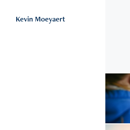
Kevin Moeyaert
Fa
V